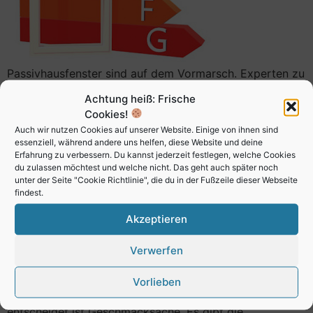
Passivhausfenster sind auf dem Vormarsch. Experten zu
Folge wird bereits in ein paar Jahren das
Achtung heiß: Frische
Passivhausfenster der Standard im modernen
Cookies!
Wohnungsbau sein.
Auch wir nutzen Cookies auf unserer Website. Einige von ihnen sind
essenziell, während andere uns helfen, diese Website und deine
Die Vorteile liegen selbstverständlich auf der Hand. Man
Erfahrung zu verbessern. Du kannst jederzeit festlegen, welche Cookies
spart nicht nur Einiges an Energie ein, sondern die
du zulassen möchtest und welche nicht. Das geht auch später noch
unter der Seite "Cookie Richtlinie", die du in der Fußzeile dieser Webseite
Wohnqualität verbessert sich grundsätzlich. Welche
findest.
besonderen Eigenschaften die ein jedes
Passivhausfenster hat, lassen sich am Uw-Wert eines
Akzeptieren
jeden Fensters ablesen. Denn nur, wenn ein Fenster
Verwerfen
einen Uw-Wert von 0,8 W/m²·K oder besser besitzt darf
er als Passivhausfenster bezeichnet werden.
Vorlieben
Für welches Passivhausfenster sich man letztendlich
entscheidet ist Geschmacksache. Es gibt die