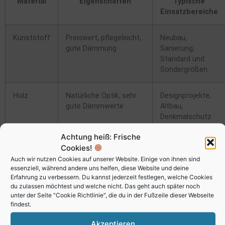
Material
Eigenschaften
Typische
Einsatzbereiche
Kunststoff
Preiswert, pflegeleicht,
Neubau,
gute Dämmung
Sanierung,
Standard und
Sondergrößen
Holz
Natürliche Optik, sehr
Designprojekte,
gute Dämmwerte
Altbau,
Denkmalschutz
Achtung heiß: Frische
Aluminium
Hohe Stabilität,
Große
Cookies!
moderne Architektur
Glasflächen,
Auch wir nutzen Cookies auf unserer Website. Einige von ihnen sind
Gewerbebauten
essenziell, während andere uns helfen, diese Website und deine
Erfahrung zu verbessern. Du kannst jederzeit festlegen, welche Cookies
du zulassen möchtest und welche nicht. Das geht auch später noch
Holz-Alu
Kombiniert warmes
Premiumbereich,
unter der Seite "Cookie Richtlinie", die du in der Fußzeile dieser Webseite
Holz mit
langlebige
findest.
witterungsbeständigem
Lösungen
Aluminium
Akzeptieren