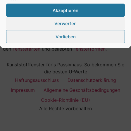
Höhe, Seite, Anpressdruck justieren.
Akzeptieren
Fazit
Verwerfen
Bei Unsicherheit Fachbetrieb einbeziehen.
Vorlieben
Mehr zu
Fenster
,
den
Fensterarten
und beliebten
Fensterformen
.
Kunststofffenster für's Passivhaus. So bekommen Sie
die besten U-Werte
Haftungsausschluss
Datenschutzerklärung
Impressum
Allgemeine Geschäftsbedingungen
Cookie-Richtlinie (EU)
Alle Rechte vorbehalten